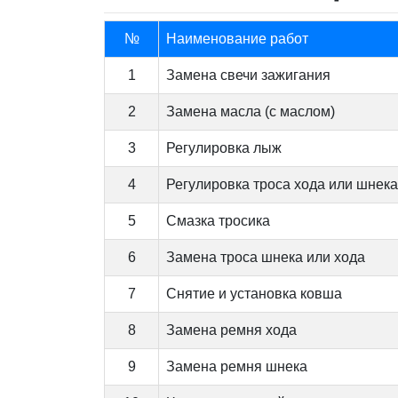
№
Наименование работ
1
Замена свечи зажигания
2
Замена масла (с маслом)
3
Регулировка лыж
4
Регулировка троса хода или шнека
5
Смазка тросика
6
Замена троса шнека или хода
7
Снятие и установка ковша
8
Замена ремня хода
9
Замена ремня шнека