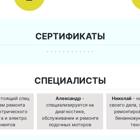
СЕРТИФИКАТЫ
СПЕЦИАЛИСТЫ
стоящий спец
Александр
-
Николай
- н
ам ремонта
специализируется на
своего дела, 
ктрического
диагностике,
ремонтиро
а и электро
обслуживании и ремонте
бензинову
нентов
лодочных моторов
тех