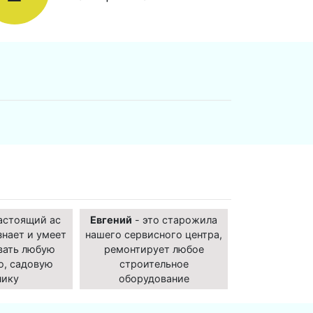
астоящий ас
Евгений
- это старожила
знает и умеет
нашего сервисного центра,
вать любую
ремонтирует любое
ю, садовую
строительное
нику
оборудование