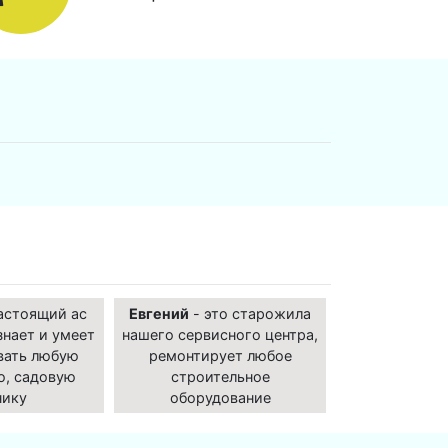
астоящий ас
Евгений
- это старожила
знает и умеет
нашего сервисного центра,
вать любую
ремонтирует любое
ю, садовую
строительное
нику
оборудование