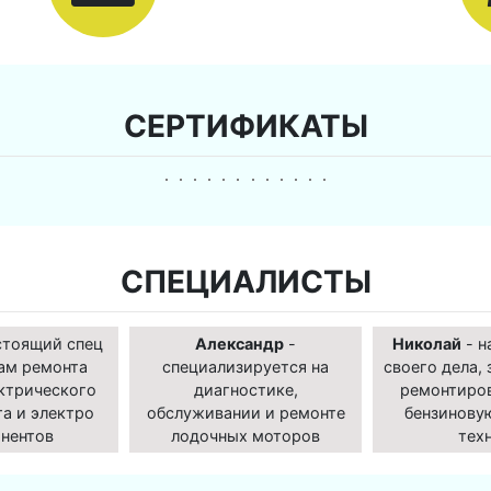
СЕРТИФИКАТЫ
СПЕЦИАЛИСТЫ
стоящий спец
Александр
-
Николай
- н
ам ремонта
специализируется на
своего дела, 
ктрического
диагностике,
ремонтиро
а и электро
обслуживании и ремонте
бензинову
нентов
лодочных моторов
тех