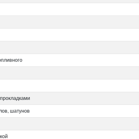
опливного
 прокладками
лов, шатунов
вкой