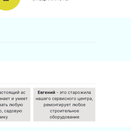
астоящий ас
Евгений
- это старожила
знает и умеет
нашего сервисного центра,
вать любую
ремонтирует любое
ю, садовую
строительное
нику
оборудование