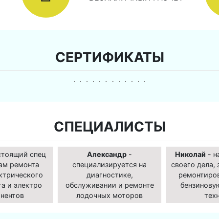
СЕРТИФИКАТЫ
СПЕЦИАЛИСТЫ
стоящий спец
Александр
-
Николай
- н
ам ремонта
специализируется на
своего дела, 
ктрического
диагностике,
ремонтиро
а и электро
обслуживании и ремонте
бензинову
нентов
лодочных моторов
тех