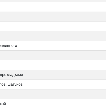
опливного
 прокладками
лов, шатунов
вкой