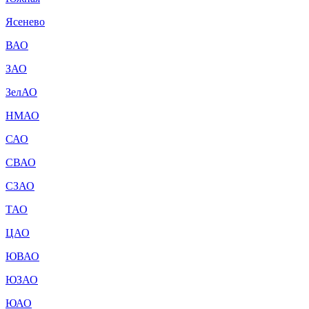
Ясенево
ВАО
ЗАО
ЗелАО
НМАО
САО
СВАО
СЗАО
ТАО
ЦАО
ЮВАО
ЮЗАО
ЮАО