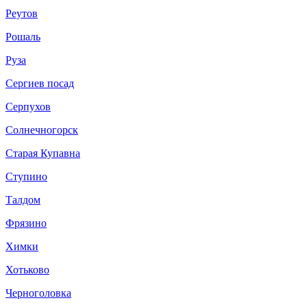
Реутов
Рошаль
Руза
Сергиев посад
Серпухов
Солнечногорск
Старая Купавна
Ступино
Талдом
Фрязино
Химки
Хотьково
Черноголовка