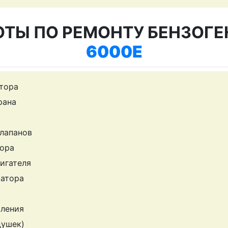
ОТЫ ПО РЕМОНТУ БЕНЗОГЕ
6000E
тора
рана
клапанов
ора
игателя
ратора
вления
душек)