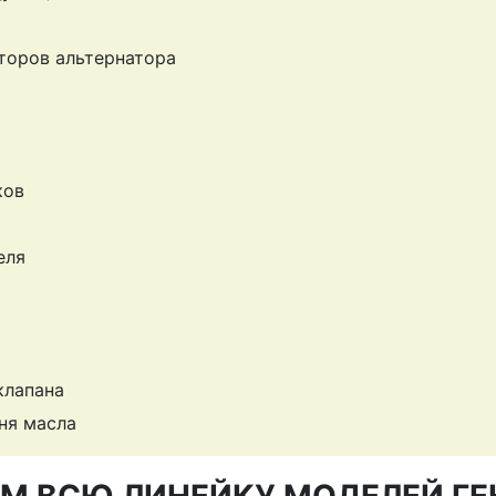
торов альтернатора
ков
еля
клапана
ня масла