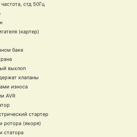
частота, стд 50Гц
а
н
гателя (картер)
вном баке
крана
лый выхлоп
 держат клапаны
дами износа
ли AVR
атор
ктрический стартер
 ротора (якоря)
и статора