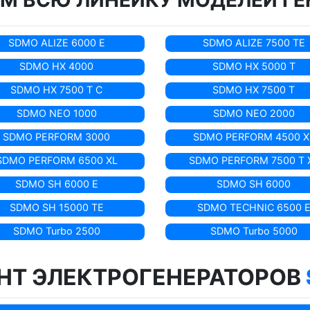
М ВСЮ ЛИНЕЙКУ МОДЕЛЕЙ ГЕ
SDMO ALIZE 6000 E
SDMO ALIZE 7500 TE
SDMO HX 4000
SDMO HX 5000 T
SDMO HX 7500 T C
SDMO HX 7500 T
SDMO NEO 1000
SDMO NEO 2000
SDMO PERFORM 3000
SDMO PERFORM 4500 X
SDMO PERFORM 6500 XL
SDMO PERFORM 7500 T 
SDMO SH 6000 E
SDMO SH 6000
SDMO SH 15000 TE
SDMO TECHNIC 6500 
SDMO Turbo 2500
SDMO Turbo 5000
НТ ЭЛЕКТРОГЕНЕРАТОРОВ