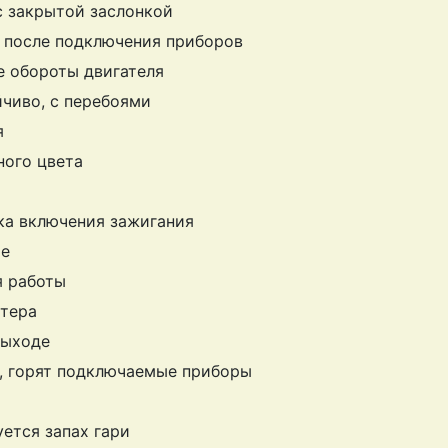
с закрытой заслонкой
, после подключения приборов
 обороты двигателя
йчиво, с перебоями
я
ного цвета
я
ка включения зажигания
те
я работы
ртера
выходе
, горят подключаемые приборы
уется запах гари