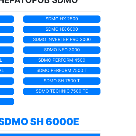
НЕРАТОРОВ SDMO
SDMO HX 2500
SDMO HX 6000
SDMO INVERTER PRO 2000
SDMO NEO 3000
L
SDMO PERFORM 4500
XL
SDMO PERFORM 7500 T
SDMO SH 7500 T
E
SDMO TECHNIC 7500 TE
SDMO SH 6000E