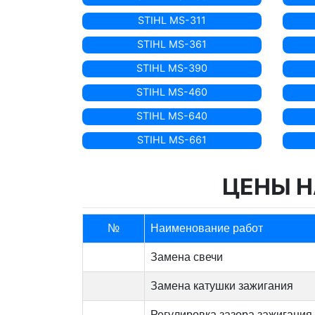
STIHL MS-311
STIHL MS-361
STIHL MS-390
STIHL MS-460
STIHL MS-640
STIHL MS-661
ЦЕНЫ Н
№
Наименование работ
Замена свечи
Замена катушки зажигания
Регулировка зазора зажигания