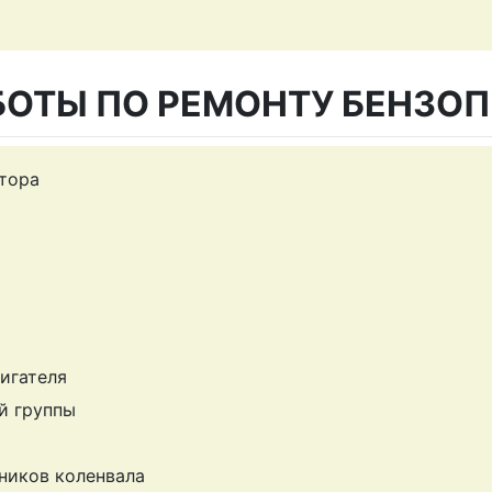
БОТЫ ПО РЕМОНТУ БЕНЗО
тора
игателя
й группы
ников коленвала