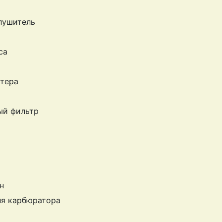
лушитель
са
ртера
ый фильтр
н
ля карбюратора