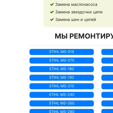
Замена маслонасоса
Замена звездочки цепи
Замена шин и цепей
МЫ РЕМОНТИРУ
STIHL MS-018
STIHL MS-070
STIHL MS-180
STIHL MS-192
STIHL MS-210
STIHL MS-240
STIHL MS-260
STIHL MS-280