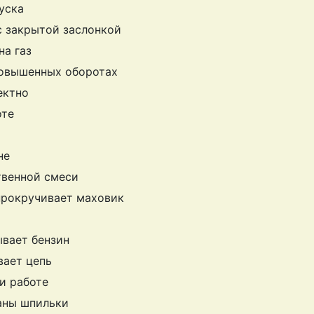
уска
с закрытой заслонкой
на газ
повышенных оборотах
ектно
оте
не
твенной смеси
 прокручивает маховик
о
ывает бензин
вает цепь
и работе
аны шпильки