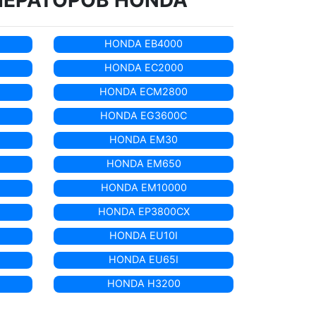
НЕРАТОРОВ HONDA
HONDA EB4000
HONDA EC2000
HONDA ECM2800
HONDA EG3600C
HONDA EM30
HONDA EM650
HONDA EM10000
HONDA EP3800CX
HONDA EU10I
HONDA EU65I
HONDA H3200