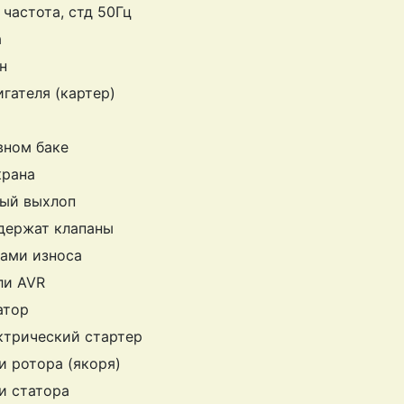
частота, стд 50Гц
а
н
гателя (картер)
вном баке
крана
лый выхлоп
 держат клапаны
дами износа
ли AVR
атор
ктрический стартер
 ротора (якоря)
и статора