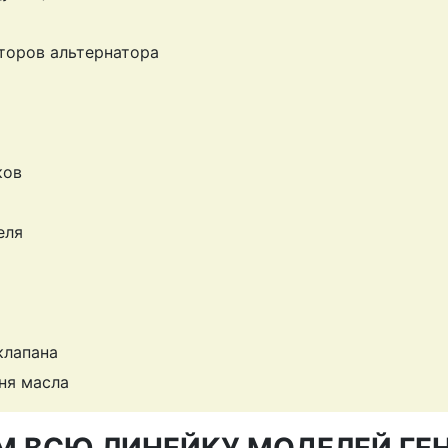
торов альтернатора
ков
еля
клапана
ня масла