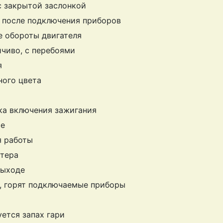
с закрытой заслонкой
, после подключения приборов
 обороты двигателя
йчиво, с перебоями
я
ного цвета
я
ка включения зажигания
те
я работы
ртера
выходе
, горят подключаемые приборы
уется запах гари