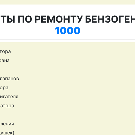
ТЫ ПО РЕМОНТУ БЕНЗОГЕ
1000
тора
рана
клапанов
ора
игателя
ратора
вления
душек)