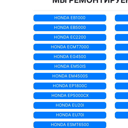
МЫ РЕМОНТИРУЕМ
HONDA EB1000
HONDA EB5000
HONDA EC2200
HONDA ECMT7000
HONDA EG4500
HONDA EM50IS
HONDA EM4500S
HONDA EP1800C
HONDA EP5000CX
HONDA EU20I
HONDA EU70I
HONDA ESMT6500