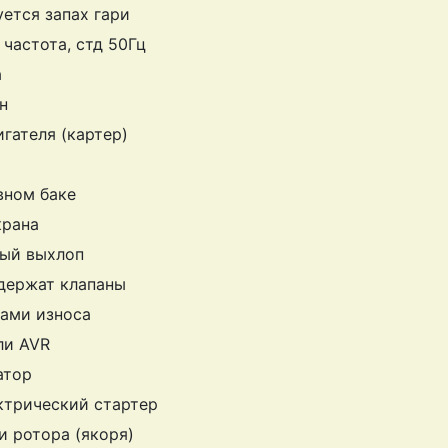
уется запах гари
частота, стд 50Гц
а
н
гателя (картер)
вном баке
крана
лый выхлоп
 держат клапаны
дами износа
ли AVR
атор
ктрический стартер
 ротора (якоря)