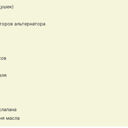
душек)
торов альтернатора
ков
еля
клапана
ня масла