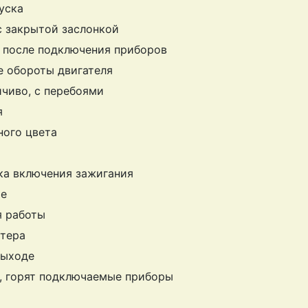
уска
с закрытой заслонкой
, после подключения приборов
 обороты двигателя
йчиво, с перебоями
я
ного цвета
я
ка включения зажигания
те
я работы
ртера
выходе
, горят подключаемые приборы