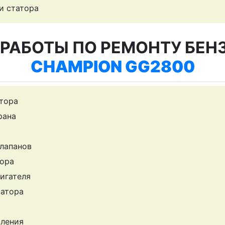
и статора
РАБОТЫ ПО РЕМОНТУ БЕН
CHAMPION GG2800
тора
рана
клапанов
ора
игателя
ратора
вления