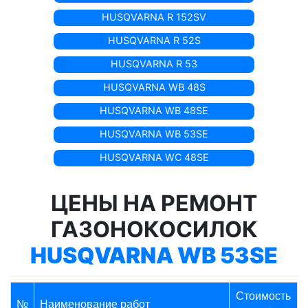
HUSQVARNA R 152SV
HUSQVARNA R 52S
HUSQVARNA R 53
HUSQVARNA WB 48S
HUSQVARNA WB 48SE
HUSQVARNA WB 53SE
HUSQVARNA WC 48SE
ЦЕНЫ НА РЕМОНТ
ГАЗОНОКОСИЛОК
HUSQVARNA WB 53SE
Стоимость
№
Наименование работ