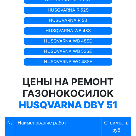
HUSQVARNA R 52S
HUSQVARNA R 53
HUSQVARNA WB 48S
HUSQVARNA WB 48SE
HUSQVARNA WB 53SE
HUSQVARNA WC 48SE
ЦЕНЫ НА РЕМОНТ
ГАЗОНОКОСИЛОК
HUSQVARNA DBY 51
№
Наименование работ
Стоимость
руб