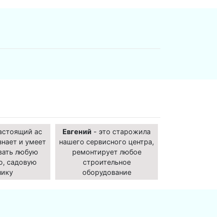
астоящий ас
Евгений
- это старожила
знает и умеет
нашего сервисного центра,
вать любую
ремонтирует любое
ю, садовую
строительное
нику
оборудование