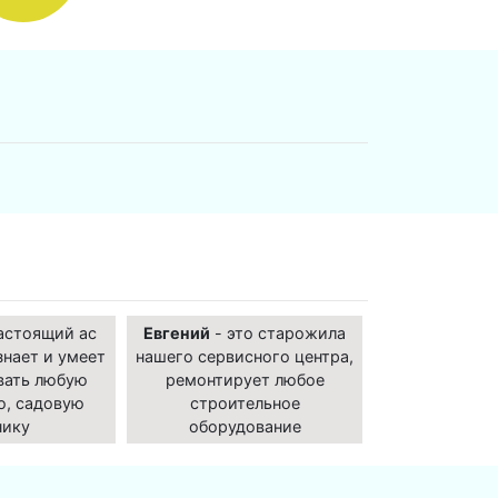
астоящий ас
Евгений
- это старожила
знает и умеет
нашего сервисного центра,
вать любую
ремонтирует любое
ю, садовую
строительное
нику
оборудование