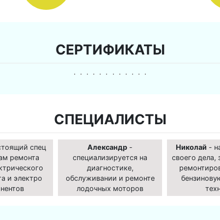
СЕРТИФИКАТЫ
СПЕЦИАЛИСТЫ
стоящий спец
Александр
-
Николай
- н
ам ремонта
специализируется на
своего дела, 
ктрического
диагностике,
ремонтиро
а и электро
обслуживании и ремонте
бензинову
нентов
лодочных моторов
тех